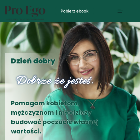
Pobierz ebook
Dzień dobry
Dobrze że jesteś.
Pomagam kobietom,
mężczyznom i młodzieży
budować poczucie własnej
wartości.