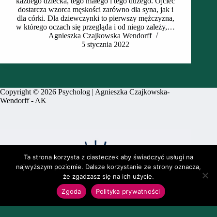
każdego dziecka, tego małego i tego dużego. Ojciec
dostarcza wzorca męskości zarówno dla syna, jak i
dla córki. Dla dziewczynki to pierwszy mężczyzna,
w którego oczach się przegląda i od niego zależy,…
Agnieszka Czajkowska Wendorff
5 stycznia 2022
Copyright © 2026 Psycholog | Agnieszka Czajkowska-
Wendorff -
AK
Ta strona korzysta z ciasteczek aby świadczyć usługi na
najwyższym poziomie. Dalsze korzystanie ze strony oznacza,
że zgadzasz się na ich użycie.
Zgoda
Polityka prywatności