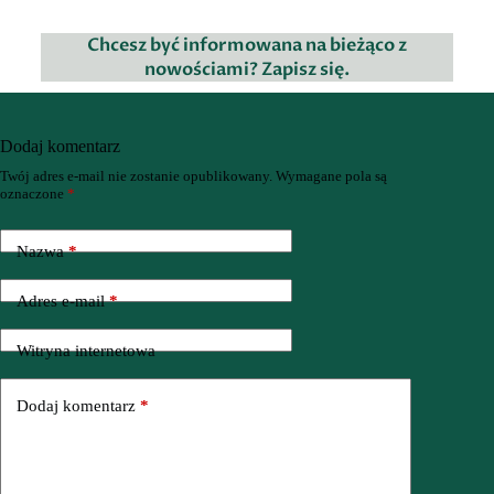
Chcesz być informowana na bieżąco z
nowościami? Zapisz się.
Dodaj komentarz
Twój adres e-mail nie zostanie opublikowany.
Wymagane pola są
oznaczone
*
Nazwa
*
Adres e-mail
*
Witryna internetowa
Dodaj komentarz
*