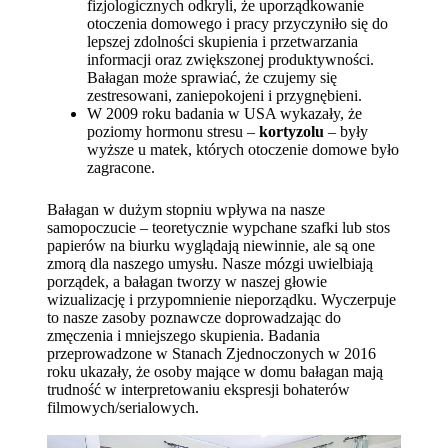
fizjologicznych odkryli, że uporządkowanie
otoczenia domowego i pracy przyczyniło się do
lepszej zdolności skupienia i przetwarzania
informacji oraz zwiększonej produktywności.
Bałagan może sprawiać, że czujemy się
zestresowani, zaniepokojeni i przygnębieni.
W 2009 roku badania w USA wykazały, że
poziomy hormonu stresu –
kortyzolu
– były
wyższe u matek, których otoczenie domowe było
zagracone.
Bałagan w dużym stopniu wpływa na nasze
samopoczucie – teoretycznie wypchane szafki lub stos
papierów na biurku wyglądają niewinnie, ale są one
zmorą dla naszego umysłu. Nasze mózgi uwielbiają
porządek, a bałagan tworzy w naszej głowie
wizualizację i przypomnienie nieporządku. Wyczerpuje
to nasze zasoby poznawcze doprowadzając do
zmęczenia i mniejszego skupienia. Badania
przeprowadzone w Stanach Zjednoczonych w 2016
roku ukazały, że osoby mające w domu bałagan mają
trudność w interpretowaniu ekspresji bohaterów
filmowych/serialowych.