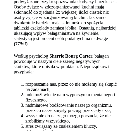
podwyższone ryzyko spożywania słodyczy i przekąsek.
Osoby żyjące w zdezorganizowanej kuchni mają
skłonność do zjadania 2x większej ilości ciastek niż
osoby żyjące w zorganizowanej kuchni.Tak samo
dwukrotnie bardziej mają skłonność do spożycia
tabliczki czekolady zamiast jabłka. Ostatnią, najbardziej
ukazującą wpływ bałaganiarstwa na żywienie,
statystyką jest procent osób podatnych na nadwagę
(77%!)
.
Według psycholog
Sherrie Bourg Carter,
bałagan
powoduje w naszym ciele szereg negatywnych
skutków, które opisała w punktach. Nieporządkowi
przypisała:
rozpraszanie nas, przez co nie możemy się skupić
na zadaniach,
uniemożliwienie nam wypoczynku mentalnego i
fizycznego,
nadmiarowe bodźcowanie naszego organizmu,
przez co nasze zmysły pracują przez cały czas,
wysyłanie do naszego mózgu poczucia, że nie
zrobiliśmy wszystkiego,
stres związany ze znalezieniem kluczy,