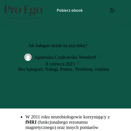
Pobierz ebook
Jak bałagan działa na psychikę?
Agnieszka Czajkowska Wendorff
8 czerwca 2023
Bez kategorii
,
Nałogi
,
Pomoc
,
Problemy
,
rodzina
W 2011 roku neurobiologowie korzystający z
fMRI
(funkcjonalnego rezonansu
magnetycznego) oraz innych pomiarów