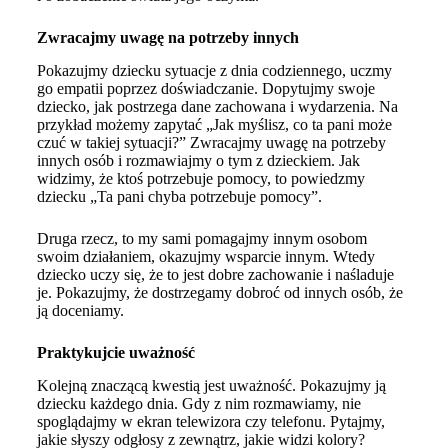
Zwracajmy uwagę na potrzeby innych
Pokazujmy dziecku sytuacje z dnia codziennego, uczmy
go empatii poprzez doświadczanie. Dopytujmy swoje
dziecko, jak postrzega dane zachowana i wydarzenia. Na
przykład możemy zapytać „Jak myślisz, co ta pani może
czuć w takiej sytuacji?” Zwracajmy uwagę na potrzeby
innych osób i rozmawiajmy o tym z dzieckiem. Jak
widzimy, że ktoś potrzebuje pomocy, to powiedzmy
dziecku „Ta pani chyba potrzebuje pomocy”.
Druga rzecz, to my sami pomagajmy innym osobom
swoim działaniem, okazujmy wsparcie innym. Wtedy
dziecko uczy się, że to jest dobre zachowanie i naśladuje
je. Pokazujmy, że dostrzegamy dobroć od innych osób, że
ją doceniamy.
Praktykujcie uważność
Kolejną znaczącą kwestią jest uważność. Pokazujmy ją
dziecku każdego dnia. Gdy z nim rozmawiamy, nie
spoglądajmy w ekran telewizora czy telefonu. Pytajmy,
jakie słyszy odgłosy z zewnątrz, jakie widzi kolory?