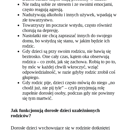
Nie radzą sobie ze stresem i ze swoimi emocjami,
często reagują agresją.
Nadużywają alkoholu i innych używek, wpadają w
złe towarzystwo.
Towarzyszy im poczucie wstydu, często również
chorują na depresję.
Nastolatki nie chcą zapraszać innych do swojego
domu, bo wstydzą się stanu, w jakim będzie ich
rodzic.
Gdy dzieci są przy swoim rodzicu, nie bawią się
beztrosko. One cały czas, kątem oka obserwują
rodzica – co zrobi, jak się zachowa. Robią to po to,
by móc w każdej chwili wkroczyć, wziąć
odpowiedzialność, w razie gdyby rodzic zrobił coś
głupiego.
Gdy rodzic pije, dzieci często mówią do niego „no
chodź już, nie pij tyle” – czyli przyjmują rolę
zupełnie dorosłej osoby, podczas gdy nie powinny
się tym martwić.
Jak funkcjonują dorosłe dzieci uzależnionych
rodziców?
Dorosłe dzieci wychowujące się w rodzinie dotkniętej