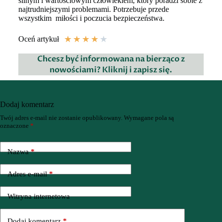
silnym i wartościowym człowiekiem, który poradzi sobie z
najtrudniejszymi problemami. Potrzebuje przede
wszystkim miłości i poczucia bezpieczeństwa.
★
★
★
★
★
Oceń artykuł
Chcesz być informowana na bierząco z
nowościami? Kliknij i zapisz się.
Dodaj komentarz
Twój adres e-mail nie zostanie opublikowany.
Wymagane pola są
oznaczone
*
Nazwa
*
Adres e-mail
*
Witryna internetowa
Dodaj komentarz
*