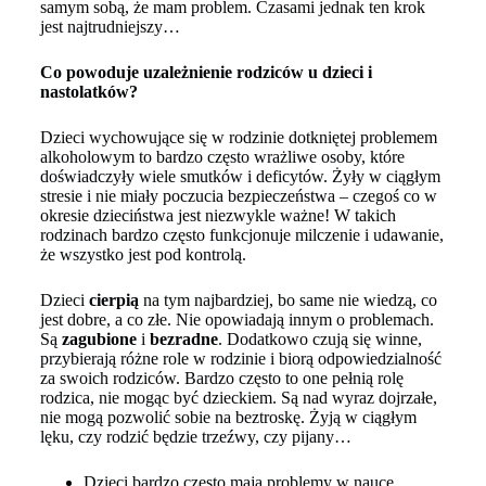
samym sobą, że mam problem. Czasami jednak ten krok
jest najtrudniejszy…
Co powoduje uzależnienie rodziców u dzieci i
nastolatków?
Dzieci wychowujące się w rodzinie dotkniętej problemem
alkoholowym to bardzo często wrażliwe osoby, które
doświadczyły wiele smutków i deficytów. Żyły w ciągłym
stresie i nie miały poczucia bezpieczeństwa – czegoś co w
okresie dzieciństwa jest niezwykle ważne! W takich
rodzinach bardzo często funkcjonuje milczenie i udawanie,
że wszystko jest pod kontrolą.
Dzieci
cierpią
na tym najbardziej, bo same nie wiedzą, co
jest dobre, a co złe. Nie opowiadają innym o problemach.
Są
zagubione
i
bezradne
. Dodatkowo czują się winne,
przybierają różne role w rodzinie i biorą odpowiedzialność
za swoich rodziców. Bardzo często to one pełnią rolę
rodzica, nie mogąc być dzieckiem. Są nad wyraz dojrzałe,
nie mogą pozwolić sobie na beztroskę. Żyją w ciągłym
lęku, czy rodzić będzie trzeźwy, czy pijany…
Dzieci bardzo często mają problemy w nauce.