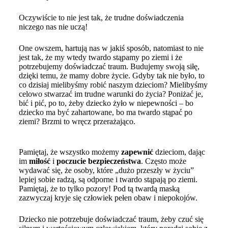
Oczywiście to nie jest tak, że trudne doświadczenia
niczego nas nie uczą!
One owszem, hartują nas w jakiś sposób, natomiast to nie
jest tak, że my wtedy twardo stąpamy po ziemi i że
potrzebujemy doświadczać traum. Budujemy swoją siłę,
dzięki temu, że mamy dobre życie. Gdyby tak nie było, to
co dzisiaj mielibyśmy robić naszym dzieciom? Mielibyśmy
celowo stwarzać im trudne warunki do życia? Poniżać je,
bić i pić, po to, żeby dziecko żyło w niepewności – bo
dziecko ma być zahartowane, bo ma twardo stąpać po
ziemi? Brzmi to wręcz przerażająco.
Pamiętaj, że wszystko możemy
zapewnić
dzieciom, dając
im
miłość
i
poczucie
bezpieczeństwa
. Często może
wydawać się, że osoby, które „dużo przeszły w życiu”
lepiej sobie radzą, są odporne i twardo stąpają po ziemi.
Pamiętaj, że to tylko pozory! Pod tą twardą maską
zazwyczaj kryje się człowiek pełen obaw i niepokojów.
Dziecko nie potrzebuje doświadczać traum, żeby czuć się