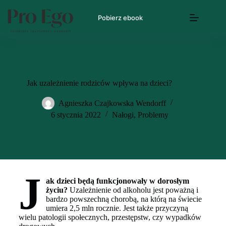
Pobierz ebook
Jak uzależnienie rodziców wpływa na dzieci?
Agnieszka Czajkowska Wendorff
6 stycznia 2022
Nałogi
,
Problemy
J
ak dzieci będą funkcjonowały w dorosłym
życiu?
Uzależnienie od alkoholu jest poważną i
bardzo powszechną chorobą, na którą na świecie
umiera 2,5 mln rocznie. Jest także przyczyną
wielu patologii społecznych, przestępstw, czy wypadków