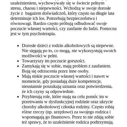
uzależnieniem, wychowywały się w świecie pełnym
stresu, chaosu i niepewności. Wchodzą w swoje dorosłe
życie z bagażem doświadczeń, który często na długie lata
determinuje ich los. Potrzebują bezpieczeństwa i
równowagi. Bardzo często próbują odbudować swoje
poczucie własnej wartości, czy zaufanie do ludzi. Pomocna
jest w tym psychoterapia.
Dorosłe dzieci z rodzin alkoholowych są niepewne.
Nie sięgają po to, co mogą, nie wykorzystują swoich
możliwości w pełni.
Towarzyszy im poczucie gorszości.
Zamykają się w sobie, mają problem z zaufaniem.
Boją się odrzucenia przez inne osoby.
Mają niskie poczucie własnej wartości i nawet w
momencie, gdy posiadają duże kompetencje,
nieustannie poszukują uznania oraz potwierdzenia,
że ich czyny są odpowiednie.
Przybierają role, które mają na celu pomóc im w
przetrwaniu w dysfunkcyjnej rodzinie oraz ukrycie
choroby alkoholowej członka rodziny. Często robią
różne rzeczy (np. urzędowe) za swojego rodzica i
wspomagają go finansowo. Przez to nie zdają sobie
też sprawy, że to uzależnienie rodzica podtrzymują.