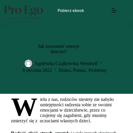
Pobierz ebook
Jak zrozumieć emocje
dziecka?
Agnieszka Czajkowska Wendorff
6 stycznia 2022
Dzieci
,
Pomoc
,
Problemy
W
ielu z nas, rodziców niestety nie nabyło
umiejętności radzenia sobie ze swoimi
emocjami w dzieciństwie, przez co
czujemy się zagubieni, gdy musimy
zmierzyć się z uczuciami własnych dzieci.