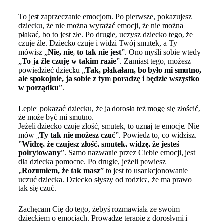
To jest zaprzeczanie emocjom. Po pierwsze, pokazujesz
dziecku, że nie można wyrażać emocji, że nie można
płakać, bo to jest złe. Po drugie, uczysz dziecko tego, że
czuje źle. Dziecko czuje i widzi Twój smutek, a Ty
mówisz „
Nie, nie, to tak nie jest
”. Ono myśli sobie wtedy
„
To ja źle czuję w takim razie
”. Zamiast tego, możesz
powiedzieć dziecku „
Tak, płakałam, bo było mi smutno,
ale spokojnie, ja sobie z tym poradzę i będzie wszystko
w porządku
”.
Lepiej pokazać dziecku, że ja dorosła też mogę się złościć,
że może być mi smutno.
Jeżeli dziecko czuje złość, smutek, to uznaj te emocje. Nie
mów „
Ty tak nie możesz czuć
”. Powiedz to, co widzisz.
”
Widzę, że czujesz złość, smutek, widzę, że jesteś
poirytowany
”. Samo nazwanie przez Ciebie emocji, jest
dla dziecka pomocne. Po drugie, jeżeli powiesz
„
Rozumiem, że tak masz
” to jest to usankcjonowanie
uczuć dziecka. Dziecko słyszy od rodzica, że ma prawo
tak się czuć.
Zachęcam Cię do tego, żebyś rozmawiała ze swoim
dzieckiem o emocjach. Prowadzę terapię z dorosłymi i