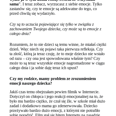
sama
”. I teraz zobacz, wyrzucasz z siebie emocje. Tylko
zastanów się, czy te emocje są adekwatne do tego, co
przed chwilą się wydarzyło.
Czy są to uczucia pojawiające się tylko w związku z
zachowaniem Twojego dziecka, czy może są to emocje z
całego dnia?
Rozumiem, że to nie dzieci są temu winne, że miałaś ciężki
dzień. Więc niech się pojawi taka pierwsza refleksja. Czy
ta złość, którą ja teraz czuję, że to moje dziecko nie wstało
od razu – czy ona jest spowodowana właśnie tym? Czy
może to są teraz wszystkie emocje nagromadzone w ciągu
całego dnia i ja sobie daję teraz ich upust?
Czy my rodzice, mamy problem ze zrozumieniem
emocji naszego dziecka?
Jakiś czas temu obejrzałam pewien filmik w Internecie.
Dotyczył on chłopca i jego reakcji emocjonalnej na to, że
było mu bardzo ciężko, że czuł się źle, w szkole miał dużo
zadań i dodatkowo mama go zdenerwowała. Dziecko
przeżywało bardzo dużo emocji, z którymi nie potrafiło
sobie poradzić. Film stał się hitem Internetu na zasadzie