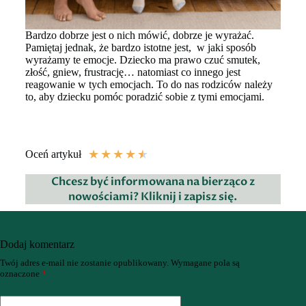
Bardzo dobrze jest o nich mówić, dobrze je wyrażać.
Pamiętaj jednak, że bardzo istotne jest, w jaki sposób
wyrażamy te emocje. Dziecko ma prawo czuć smutek,
złość, gniew, frustrację… natomiast co innego jest
reagowanie w tych emocjach. To do nas rodziców należy
to, aby dziecku pomóc poradzić sobie z tymi emocjami.
★
★
★
★
★
Oceń artykuł
Chcesz być informowana na bierząco z
nowościami? Kliknij i zapisz się.
Dodaj komentarz
Twój adres e-mail nie zostanie opublikowany.
Wymagane pola są
oznaczone
*