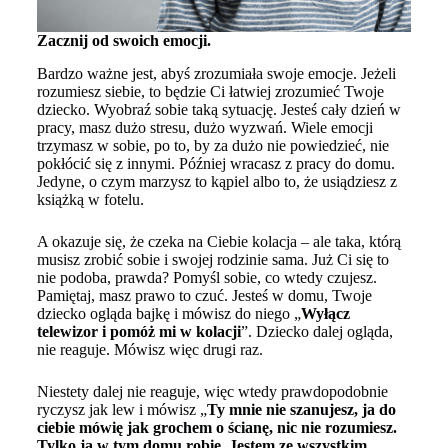
Zacznij od swoich emocji.
Bardzo ważne jest, abyś zrozumiała swoje emocje. Jeżeli
rozumiesz siebie, to będzie Ci łatwiej zrozumieć Twoje
dziecko. Wyobraź sobie taką sytuację. Jesteś cały dzień w
pracy, masz dużo stresu, dużo wyzwań. Wiele emocji
trzymasz w sobie, po to, by za dużo nie powiedzieć, nie
pokłócić się z innymi. Później wracasz z pracy do domu.
Jedyne, o czym marzysz to kąpiel albo to, że usiądziesz z
książką w fotelu.
A okazuje się, że czeka na Ciebie kolacja – ale taka, którą
musisz zrobić sobie i swojej rodzinie sama. Już Ci się to
nie podoba, prawda? Pomyśl sobie, co wtedy czujesz.
Pamiętaj, masz prawo to czuć. Jesteś w domu, Twoje
dziecko ogląda bajkę i mówisz do niego „
Wyłącz
telewizor i pomóż mi w kolacji
”. Dziecko dalej ogląda,
nie reaguje. Mówisz więc drugi raz.
Niestety dalej nie reaguje, więc wtedy prawdopodobnie
ryczysz jak lew i mówisz „
Ty mnie nie szanujesz, ja do
ciebie mówię jak grochem o ścianę, nic nie rozumiesz.
Tylko ja w tym domu robię. Jestem ze wszystkim