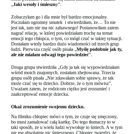
„
Jaki wesoły i śmieszn
y”.
Zobaczyłam go i dla mnie był bardzo emocjonalny.
Poczułam ogromny smutek i stwierdziłam, że… To nie
jest tak, tam nie ma nic zabawnego! Postanowiłam zatem
nagrać relację, w której powiedziałam trochę na temat
emocji tego chłopca, o tym, co mógł czuć w takiej sytuacji.
Dostałam wtedy bardzo dużo wiadomości od trzech grup
ludzi. Pierwsza część osób pisała „
Myślę podobnie jak ty,
ale nie miałam odwagi tego powiedzieć
”.
Druga grupa stwierdziła „Gdy ja tak się wypowiedziałam
wśród moich znajomych, zostałam zhejtowana. Trzecia
grupa osób pisała „Nie zdawałam sobie sprawy, że tak
może czuć się to dziecko. Dobrze, że o tym mówisz”.
Uważam zatem, że rodzicom ciężko jest zrozumieć i
zaakceptować emocje dziecka.
Okaż zrozumienie swojemu dziecku.
Na filmiku chłopiec mówi o tym, że czuje się zmęczony,
bo musi zamalować całą kartkę. Do tego tłumaczy to w
taki sposób, że u wielu ludzi wywołuje to śmiech. A w tym
nie ma absolutnie nic śmiesznego. Chłopiec twierdzi, że