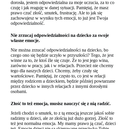
dorosła, jestem odpowiedzialna za moje uczucia, za to co
czuję i jak reaguję w danej sytuacji. Pamiętaj, że masz
prawo czuć złość, smutek, frustrację. Ale to jak się
zachowujesz w wyniku tych emocji, to już jest Twoja
odpowiedzialność.
Nie zrzucaj odpowiedzialności na dziecko za swoje
własne emocje.
Nie można zrzucać odpowiedzialności na dziecko, bo
czego ono się będzie uczyło w przyszłości? Tego, że jest
winne za to, że ktoś źle się czuje. Że to jest jego wina,
zarówno w pracy, jak i w relacjach. Przecież nie chcemy
tego dla naszych dzieci. Chcemy, żeby czuły się
wartościowe. Pamiętaj, że często to, co jest w relacji
między rodzicem a dzieckiem, będzie później powtarzane
przez dziecko w innych relacjach z innymi dorosłymi
osobami.
Złość to też emocja, musisz nauczyć się z nią radzić.
Jeżeli chodzi o smutek, to z tą emocją jeszcze jakoś sobie
radzimy u dzieci, ale ze złością już dużo gorzej. Złość to
też jest normalna emocja. My mamy prawo ją czuć, dzieci
też. Emocje dzieci nie są skierowane przeciwko Tobie.