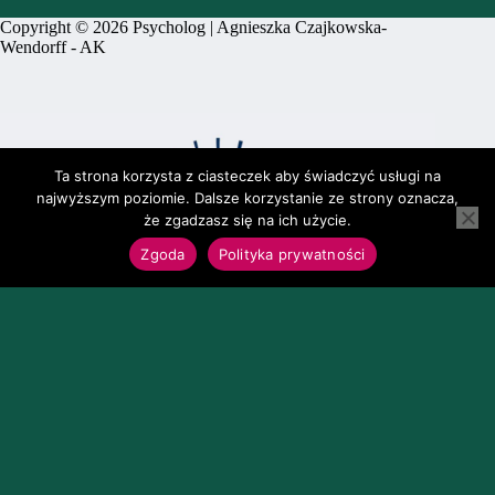
Copyright © 2026 Psycholog | Agnieszka Czajkowska-
Wendorff -
AK
Ta strona korzysta z ciasteczek aby świadczyć usługi na
najwyższym poziomie. Dalsze korzystanie ze strony oznacza,
że zgadzasz się na ich użycie.
Zgoda
Polityka prywatności
Firma PRO EGO AGNIESZKA CZAJKOWSKA-
WENDORFF otrzymała grant wysokości 16 470 PLN w
ramach projektu "Spektrum. Pomorski System Usług
Doradczych". Projekt jest współfinansowany ze środków