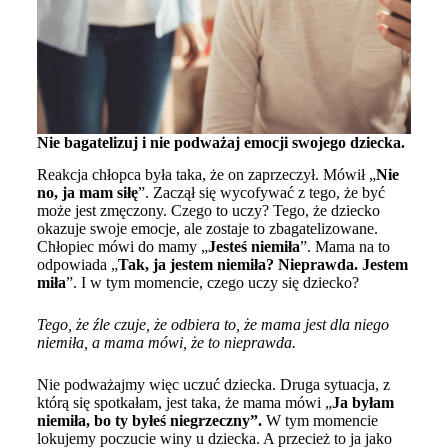
Nie bagatelizuj i nie podważaj emocji swojego dziecka.
Reakcja chłopca była taka, że on zaprzeczył. Mówił „
Nie
no, ja mam siłę
”. Zaczął się wycofywać z tego, że być
może jest zmęczony. Czego to uczy? Tego, że dziecko
okazuje swoje emocje, ale zostaje to zbagatelizowane.
Chłopiec mówi do mamy „
Jesteś niemiła
”. Mama na to
odpowiada „
Tak, ja jestem niemiła? Nieprawda. Jestem
miła
”. I w tym momencie, czego uczy się dziecko?
Tego, że źle czuje, że odbiera to, że mama jest dla niego
niemiła, a mama mówi, że to nieprawda.
Nie podważajmy więc uczuć dziecka. Druga sytuacja, z
którą się spotkałam, jest taka, że mama mówi „
Ja byłam
niemiła, bo ty byłeś niegrzeczny”.
W tym momencie
lokujemy poczucie winy u dziecka. A przecież to ja jako