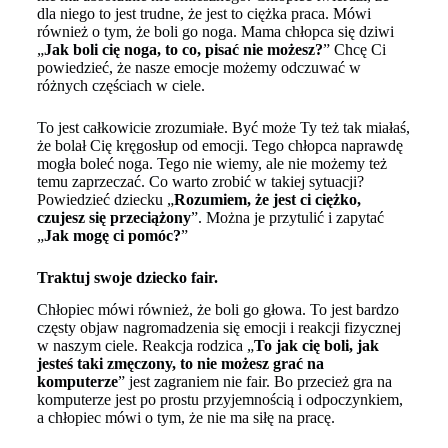
dla niego to jest trudne, że jest to ciężka praca. Mówi
również o tym, że boli go noga. Mama chłopca się dziwi
„
Jak boli cię noga, to co, pisać nie możesz?
” Chcę Ci
powiedzieć, że nasze emocje możemy odczuwać w
różnych częściach w ciele.
To jest całkowicie zrozumiałe. Być może Ty też tak miałaś,
że bolał Cię kręgosłup od emocji. Tego chłopca naprawdę
mogła boleć noga. Tego nie wiemy, ale nie możemy też
temu zaprzeczać. Co warto zrobić w takiej sytuacji?
Powiedzieć dziecku „
Rozumiem, że jest ci ciężko,
czujesz się przeciążony
”. Można je przytulić i zapytać
„
Jak mogę ci pomóc?
”
Traktuj swoje dziecko fair.
Chłopiec mówi również, że boli go głowa. To jest bardzo
częsty objaw nagromadzenia się emocji i reakcji fizycznej
w naszym ciele. Reakcja rodzica „
To jak cię boli, jak
jesteś taki zmęczony, to nie możesz grać na
komputerze
” jest zagraniem nie fair. Bo przecież gra na
komputerze jest po prostu przyjemnością i odpoczynkiem,
a chłopiec mówi o tym, że nie ma siłę na pracę.