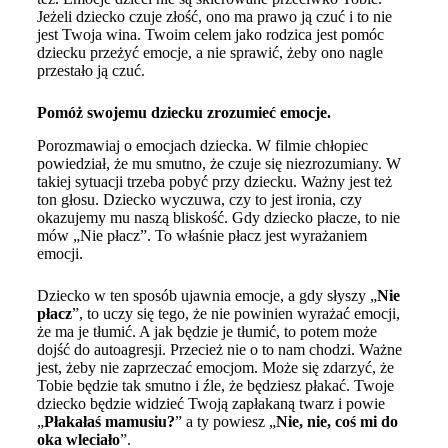
Jeżeli dziecko czuje złość, ono ma prawo ją czuć i to nie
jest Twoja wina. Twoim celem jako rodzica jest pomóc
dziecku przeżyć emocje, a nie sprawić, żeby ono nagle
przestało ją czuć.
Pomóż swojemu dziecku zrozumieć emocje.
Porozmawiaj o emocjach dziecka. W filmie chłopiec
powiedział, że mu smutno, że czuje się niezrozumiany. W
takiej sytuacji trzeba pobyć przy dziecku. Ważny jest też
ton głosu. Dziecko wyczuwa, czy to jest ironia, czy
okazujemy mu naszą bliskość. Gdy dziecko płacze, to nie
mów „Nie płacz”. To właśnie płacz jest wyrażaniem
emocji.
Dziecko w ten sposób ujawnia emocje, a gdy słyszy „
Nie
płacz
”, to uczy się tego, że nie powinien wyrażać emocji,
że ma je tłumić. A jak będzie je tłumić, to potem może
dojść do autoagresji. Przecież nie o to nam chodzi. Ważne
jest, żeby nie zaprzeczać emocjom. Może się zdarzyć, że
Tobie będzie tak smutno i źle, że będziesz płakać. Twoje
dziecko będzie widzieć Twoją zapłakaną twarz i powie
„
Płakałaś mamusiu?
” a ty powiesz „
Nie, nie, coś mi do
oka wleciało
”.