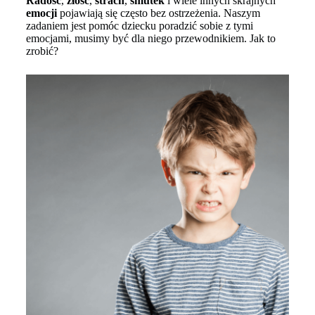
Radość
,
złość
,
strach
,
smutek
i wiele innych skrajnych
emocji
pojawiają się często bez ostrzeżenia. Naszym
zadaniem jest pomóc dziecku poradzić sobie z tymi
emocjami, musimy być dla niego przewodnikiem. Jak to
zrobić?