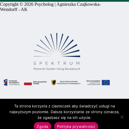
Copyright © 2026 Psycholog | Agnieszka Czajkowska-
Wendorff -
AK
Ta strona korzysta z ciasteczek aby świadczyć usługi na
Firma PRO EGO AGNIESZKA CZAJKOWSKA-
WENDORFF otrzymała grant wysokości 16 470 PLN w
najwyższym poziomie. Dalsze korzystanie ze strony oznacza,
ramach projektu "Spektrum. Pomorski System Usług
że zgadzasz się na ich użycie.
Doradczych". Projekt jest współfinansowany ze środków
Zgoda
Polityka prywatności
Europejskiego Funduszu Rozwoju Regionalnego w ramach