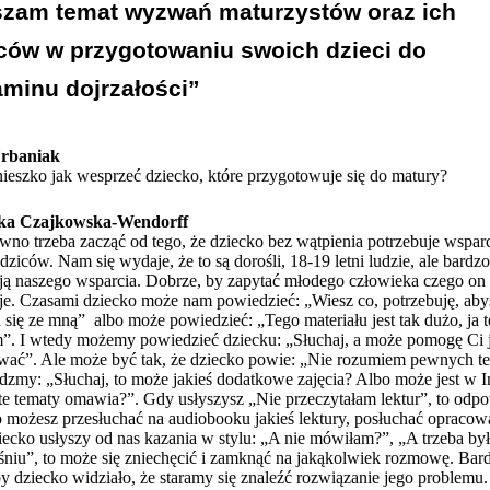
zam temat wyzwań maturzystów oraz ich 
ców w przygotowaniu swoich dzieci do 
minu dojrzałości”
rbaniak
ieszko jak wesprzeć dziecko, które przygotowuje się do matury?
ka Czajkowska-Wendorff
wno trzeba zacząć od tego, że dziecko bez wątpienia potrzebuje wsparc
dziców. Nam się wydaje, że to są dorośli, 18-19 letni ludzie, ale bardzo
ją naszego wsparcia. Dobrze, by zapytać młodego człowieka czego on
je. Czasami dziecko może nam powiedzieć: „Wiesz co, potrzebuję, aby
 się ze mną” albo może powiedzieć: „Tego materiału jest tak dużo, ja t
”. I wtedy możemy powiedzieć dziecku: „Słuchaj, a może pomogę Ci j
ać”. Ale może być tak, że dziecko powie: „Nie rozumiem pewnych t
dzmy: „Słuchaj, to może jakieś dodatkowe zajęcia? Albo może jest w I
 te tematy omawia?”. Gdy usłyszysz „Nie przeczytałam lektur”, to odp
o możesz przesłuchać na audiobooku jakieś lektury, posłuchać opracow
ziecko usłyszy od nas kazania w stylu: „A nie mówiłam?”, „A trzeba by
niu”, to może się zniechęcić i zamknąć na jakąkolwiek rozmowę. Bar
y dziecko widziało, że staramy się znaleźć rozwiązanie jego problemu.