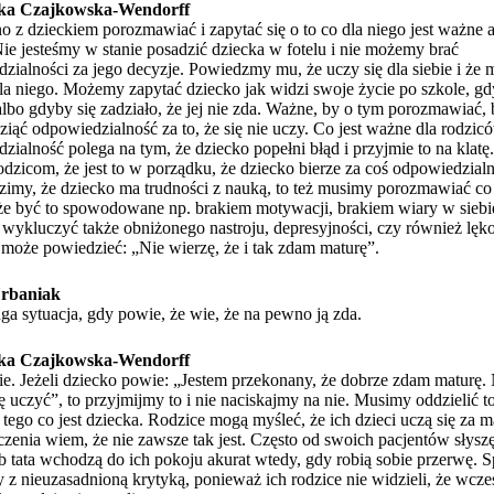
ka Czajkowska-Wendorff
 z dzieckiem porozmawiać i zapytać się o to co dla niego jest ważne 
Nie jesteśmy w stanie posadzić dziecka w fotelu i nie możemy brać
zialności za jego decyzje. Powiedzmy mu, że uczy się dla siebie i że 
 dla niego. Możemy zapytać dziecko jak widzi swoje życie po szkole, gd
albo gdyby się zadziało, że jej nie zda. Ważne, by o tym porozmawiać,
iąć odpowiedzialność za to, że się nie uczy. Co jest ważne dla rodzic
zialność polega na tym, że dziecko popełni błąd i przyjmie to na klatę
dzicom, że jest to w porządku, że dziecko bierze za coś odpowiedzialn
dzimy, że dziecko ma trudności z nauką, to też musimy porozmawiać co
że być to spowodowane np. brakiem motywacji, brakiem wiary w siebi
ykluczyć także obniżonego nastroju, depresyjności, czy również lęk
może powiedzieć: „Nie wierzę, że i tak zdam maturę”.
rbaniak
ga sytuacja, gdy powie, że wie, że na pewno ją zda.
ka Czajkowska-Wendorff
e. Jeżeli dziecko powie: „Jestem przekonany, że dobrze zdam maturę.
ę uczyć”, to przyjmijmy to i nie naciskajmy na nie. Musimy oddzielić to
 tego co jest dziecka. Rodzice mogą myśleć, że ich dzieci uczą się za ma
zenia wiem, że nie zawsze tak jest. Często od swoich pacjentów słyszę
 tata wchodzą do ich pokoju akurat wtedy, gdy robią sobie przerwę. S
y z nieuzasadnioną krytyką, ponieważ ich rodzice nie widzieli, że wcze