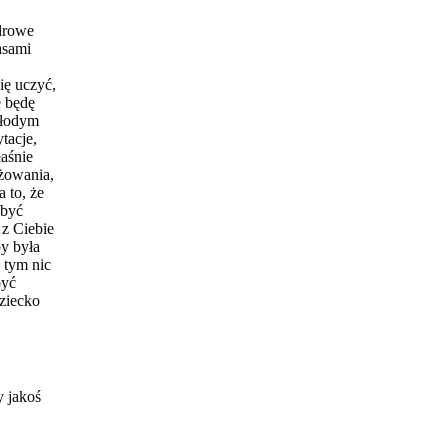
drowe
asami
ię uczyć,
ę będę
młodym
tacje,
łaśnie
żowania,
 to, że
 być
 z Ciebie
by była
 tym nic
być
dziecko
y jakoś