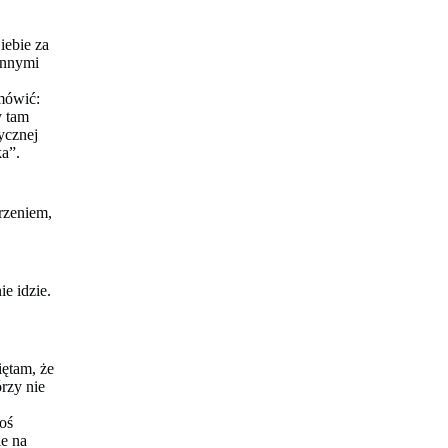
iebie za
 innymi
 mówić:
y tam
tycznej
ka”.
rzeniem,
ie idzie.
iętam, że
órzy nie
coś
ie na