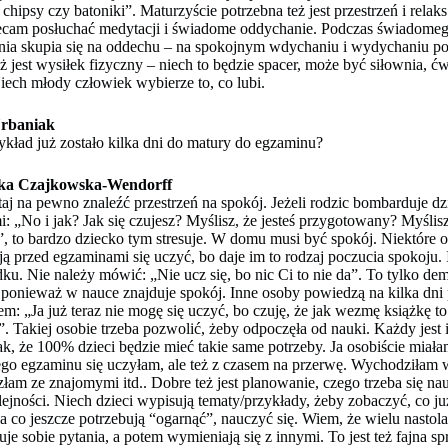
 chipsy czy batoniki”. Maturzyście potrzebna też jest przestrzeń i relak
ecam posłuchać medytacji i świadome oddychanie. Podczas świadome
ia skupia się na oddechu – na spokojnym wdychaniu i wydychaniu po
ż jest wysiłek fizyczny – niech to będzie spacer, może być siłownia, ćw
Niech młody człowiek wybierze to, co lubi.
rbaniak
ykład już zostało kilka dni do matury do egzaminu?
ka Czajkowska-Wendorff
taj na pewno znaleźć przestrzeń na spokój. Jeżeli rodzic bombarduje d
i: „No i jak? Jak się czujesz? Myślisz, że jesteś przygotowany? Myślisz,
”, to bardzo dziecko tym stresuje. W domu musi być spokój. Niektóre 
ją przed egzaminami się uczyć, bo daje im to rodzaj poczucia spokoju. I 
ku. Nie należy mówić: „Nie ucz się, bo nic Ci to nie da”. To tylko d
 ponieważ w nauce znajduje spokój. Inne osoby powiedzą na kilka dni
m: „Ja już teraz nie mogę się uczyć, bo czuję, że jak wezmę książkę to
”. Takiej osobie trzeba pozwolić, żeby odpoczęła od nauki. Każdy jest i
 tak, że 100% dzieci będzie mieć takie same potrzeby. Ja osobiście miała
go egzaminu się uczyłam, ale też z czasem na przerwę. Wychodziłam 
szłam ze znajomymi itd.. Dobre też jest planowanie, czego trzeba się na
olejności. Niech dzieci wypisują tematy/przykłady, żeby zobaczyć, co ju
, a co jeszcze potrzebują “ogarnąć”, nauczyć się. Wiem, że wielu nasto
je sobie pytania, a potem wymieniają się z innymi. To jest też fajna s