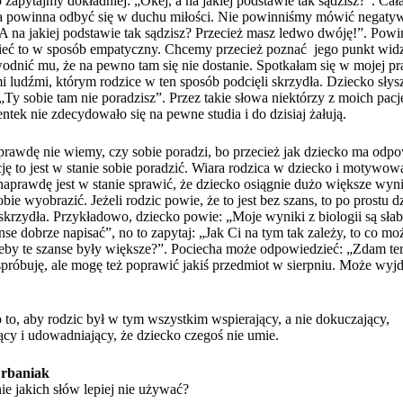
 zapytajmy dokładniej: „Okej, a na jakiej podstawie tak sądzisz?”. Cała
 powinna odbyć się w duchu miłości. Nie powinniśmy mówić negat
A na jakiej podstawie tak sądzisz? Przecież masz ledwo dwóję!”. Pow
eć to w sposób empatyczny. Chcemy przecież poznać jego punkt widz
odnić mu, że na pewno tam się nie dostanie. Spotkałam się w mojej pr
i ludźmi, którym rodzice w ten sposób podcięli skrzydła. Dziecko słys
 „Ty sobie tam nie poradzisz”. Przez takie słowa niektórzy z moich pac
entek nie zdecydowało się na pewne studia i do dzisiaj żałują.
prawdę nie wiemy, czy sobie poradzi, bo przecież jak dziecko ma odp
ę to jest w stanie sobie poradzić. Wiara rodzica w dziecko i motywow
naprawdę jest w stanie sprawić, że dziecko osiągnie dużo większe wyni
bie wyobrazić. Jeżeli rodzic powie, że to jest bez szans, to po prostu d
skrzydła. Przykładowo, dziecko powie: „Moje wyniki z biologii są sł
nse dobrze napisać”, no to zapytaj: „Jak Ci na tym tak zależy, to co mo
żeby te szanse były większe?”. Pociecha może odpowiedzieć: „Zdam te
spróbuję, ale mogę też poprawić jakiś przedmiot w sierpniu. Może wyjd
 to, aby rodzic był w tym wszystkim wspierający, a nie dokuczający,
jący i udowadniający, że dziecko czegoś nie umie.
rbaniak
ie jakich słów lepiej nie używać?