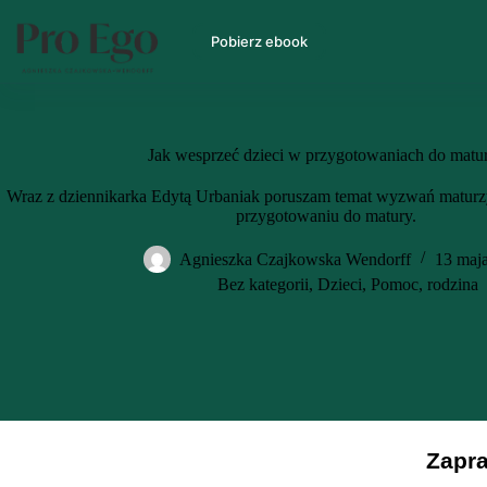
Pobierz ebook
Jak wesprzeć dzieci w przygotowaniach do matu
Wraz z dziennikarka Edytą Urbaniak poruszam temat wyzwań maturz
przygotowaniu do matury.
Agnieszka Czajkowska Wendorff
13 maj
Bez kategorii
,
Dzieci
,
Pomoc
,
rodzina
Zapra