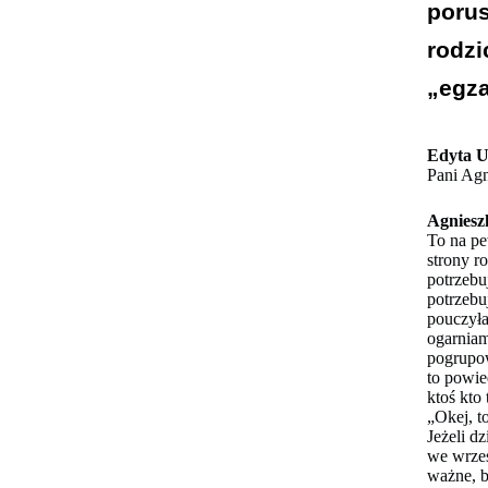
porus
rodzi
„egza
Edyta U
Pani Agn
Agniesz
To na pe
strony ro
potrzebu
potrzebu
pouczyła
ogarniam
pogrupow
to powie
ktoś kto
„Okej, t
Jeżeli d
we wrześ
ważne, b