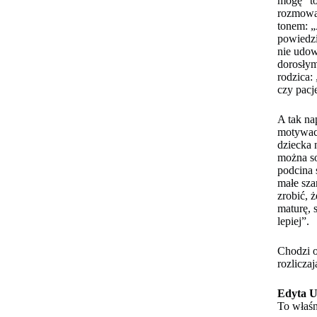
mogę” to
rozmowa
tonem: „
powiedzi
nie udow
dorosłym
rodzica:
czy pacj
A tak na
motywacj
dziecka 
można so
podcina 
małe sza
zrobić, 
maturę, 
lepiej”.
Chodzi o
rozlicza
Edyta U
To właśn