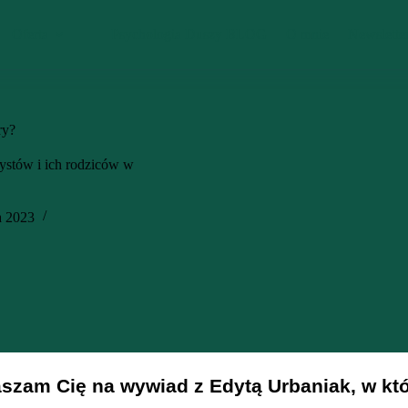
Oferta
Psychologia Duszy BLOG
O mnie
Newslette
ry?
ystów i ich rodziców w
a 2023
szam Cię na wywiad z Edytą Urbaniak, w któ