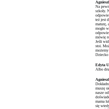
Agniesz
Na pewno
szkoły. 
odpowied
też jest
maturę, 
mogło wz
odpowied
mówię ro
Jeśli wi
stoi. Mo
możemy w
Dziecko 
Edyta U
Albo dru
Agniesz
Dokładni
muszę si
nasze od
doświadc
mama lub
się wted