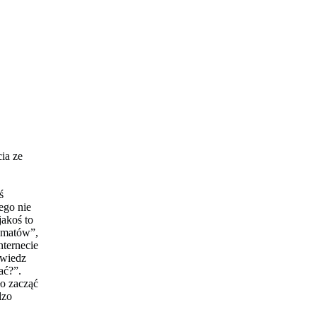
ia ze
ś
ego nie
akoś to
ematów”,
nternecie
owiedz
ać?”.
ło zacząć
dzo