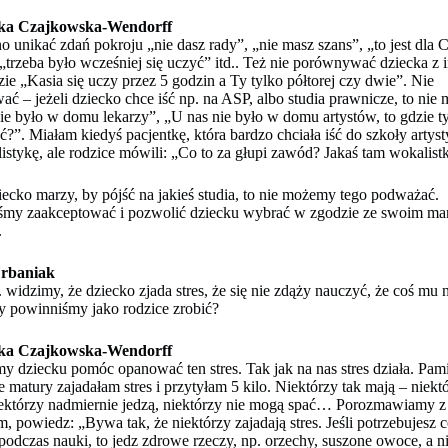
ka Czajkowska-Wendorff
 unikać zdań pokroju „nie dasz rady”, „nie masz szans”, „to jest dla C
 „trzeba było wcześniej się uczyć” itd.. Też nie porównywać dziecka z
zie „Kasia się uczy przez 5 godzin a Ty tylko półtorej czy dwie”. Nie
ać – jeżeli dziecko chce iść np. na ASP, albo studia prawnicze, to nie
ie było w domu lekarzy”, „U nas nie było w domu artystów, to gdzie t
ść?”. Miałam kiedyś pacjentkę, która bardzo chciała iść do szkoły artys
istykę, ale rodzice mówili: „Co to za głupi zawód? Jakaś tam wokalist
ziecko marzy, by pójść na jakieś studia, to nie możemy tego podważać.
śmy zaakceptować i pozwolić dziecku wybrać w zgodzie ze swoim ma
.
rbaniak
. widzimy, że dziecko zjada stres, że się nie zdąży nauczyć, że coś mu n
 powinniśmy jako rodzice zrobić?
ka Czajkowska-Wendorff
y dziecku pomóc opanować ten stres. Tak jak na nas stres działa. Pam
e matury zajadałam stres i przytyłam 5 kilo. Niektórzy tak mają – niekt
iektórzy nadmiernie jedzą, niektórzy nie mogą spać… Porozmawiamy z
m, powiedz: „Bywa tak, że niektórzy zajadają stres. Jeśli potrzebujesz 
podczas nauki, to jedz zdrowe rzeczy, np. orzechy, suszone owoce, a n