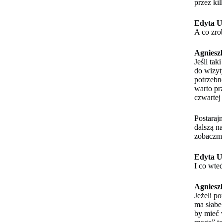
przez kil
Edyta U
A co zro
Agniesz
Jeśli ta
do wizyt
potrzebn
warto pr
czwartej 
Postaraj
dalszą n
zobaczmy
Edyta U
I co wte
Agniesz
Jeżeli p
ma słabe
by mieć 