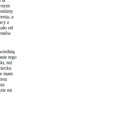
 ta
ywnym
inniśmy
enia, a
acy z
zało od
jentów
owiednią
anie tego
ki, niż
ziecku
abe mam
żesz
raz
zie mi