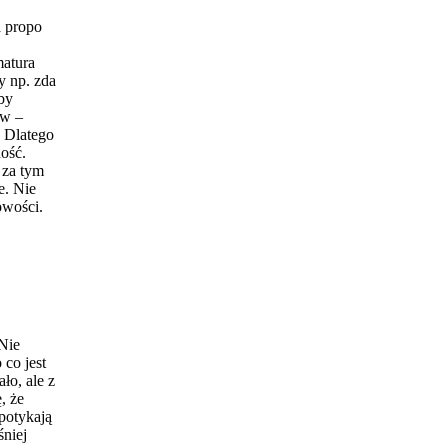
a propo
matura
y np. zda
 by
ów –
. Dlatego
ość.
 za tym
e. Nie
owości.
 Nie
 co jest
ło, ale z
, że
potykają
śniej