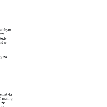
ęcałabym
oże
Wtedy
teś w
ny na
tematyki
ć maturę,
, że