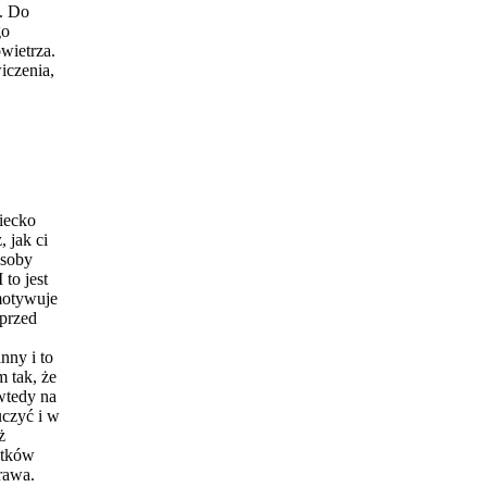
s. Do
go
wietrza.
iczenia,
ziecko
 jak ci
osoby
to jest
emotywuje
 przed
nny i to
m tak, że
wtedy na
uczyć i w
ż
latków
prawa.