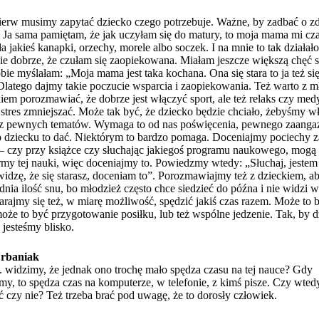
ierw musimy zapytać dziecko czego potrzebuje. Ważne, by zadbać o z
. Ja sama pamiętam, że jak uczyłam się do matury, to moja mama mi cz
a jakieś kanapki, orzechy, morele albo soczek. I na mnie to tak działało
e dobrze, że czułam się zaopiekowana. Miałam jeszcze większą chęć s
obie myślałam: „Moja mama jest taka kochana. Ona się stara to ja też si
 Dlatego dajmy takie poczucie wsparcia i zaopiekowania. Też warto z 
iem porozmawiać, że dobrze jest włączyć sport, ale też relaks czy medy
 stres zmniejszać. Może tak być, że dziecko będzie chciało, żebyśmy w
e z pewnych tematów. Wymaga to od nas poświęcenia, pewnego zaanga
o dziecku to dać. Niektórym to bardzo pomaga. Doceniajmy pociechy za
 – czy przy książce czy słuchając jakiegoś programu naukowego, mogą
rmy tej nauki, więc doceniajmy to. Powiedzmy wtedy: „Słuchaj, jestem
idzę, że się starasz, doceniam to”. Porozmawiajmy też z dzieckiem, a
nia ilość snu, bo młodzież często chce siedzieć do późna i nie widzi w
tarajmy się też, w miarę możliwość, spędzić jakiś czas razem. Może to 
może to być przygotowanie posiłku, lub też wspólne jedzenie. Tak, by 
 jesteśmy blisko.
rbaniak
p. widzimy, że jednak ono trochę mało spędza czasu na tej nauce? Gdy
y, to spędza czas na komputerze, w telefonie, z kimś pisze. Czy wted
 czy nie? Też trzeba brać pod uwagę, że to dorosły człowiek.