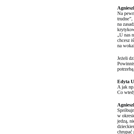
Agniesz
Na pewno
trudne”,
na zasad
krytykow
„U nas n
chcesz i
na wokal
Jeżeli d
Powinni
potrzebą
Edyta U
A jak np
Co wtedy
Agniesz
Spróbujm
w okresi
jedzą, n
dzieckie
chrupać 