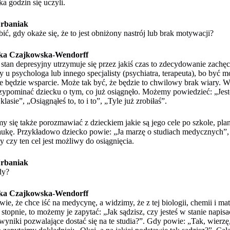
ka godzin się uczyli.
rbaniak
bić, gdy okaże się, że to jest obniżony nastrój lub brak motywacji?
ka Czajkowska-Wendorff
ki stan depresyjny utrzymuje się przez jakiś czas to zdecydowanie zach
y u psychologa lub innego specjalisty (psychiatra, terapeuta), bo być m
e będzie wsparcie. Może tak być, że będzie to chwilowy brak wiary. 
zypominać dziecku o tym, co już osiągnęło. Możemy powiedzieć: „Jes
klasie”, „Osiągnąłeś to, to i to”, „Tyle już zrobiłaś”.
my się także porozmawiać z dzieckiem jakie są jego cele po szkole, pla
aukę. Przykładowo dziecko powie: „Ja marzę o studiach medycznych”,
 czy ten cel jest możliwy do osiągnięcia.
rbaniak
dy?
ka Czajkowska-Wendorff
owie, że chce iść na medycynę, a widzimy, że z tej biologii, chemii i ma
 stopnie, to możemy je zapytać: „Jak sądzisz, czy jesteś w stanie napisa
wyniki pozwalające dostać się na te studia?”. Gdy powie: „Tak, wierzę