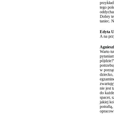
przykład
tego pol
oddychan
Dobry te
taniec. 
Edyta U
A na prz
Agniesz
Warto tu
pytaniam
pójdzie?
potrzebu
w porząd
dziecko,
egzamine
zwariuję
nie jest
do każde
spacer, 
jakiej k
potrafią
opracowu