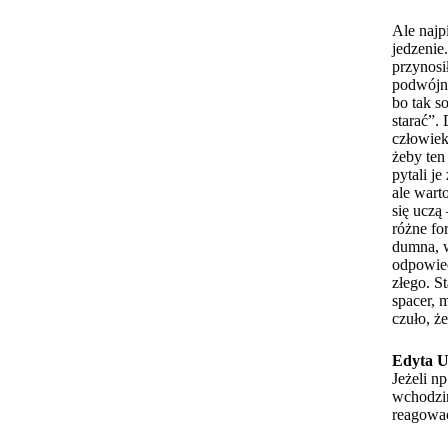
Ale najp
jedzenie
przynosił
podwójni
bo tak s
starać”.
człowiek
żeby ten
pytali j
ale wart
się uczą
różne fo
dumna, w
odpowied
złego. S
spacer, 
czuło, że
Edyta U
Jeżeli n
wchodzim
reagować