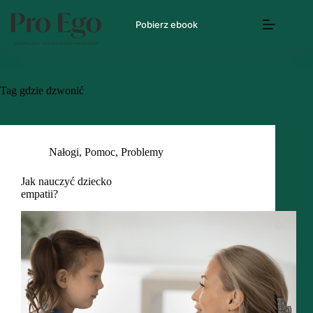
Pobierz ebook
Tag
gdzie dzwonić
Nałogi
,
Pomoc
,
Problemy
Jak nauczyć dziecko
empatii?